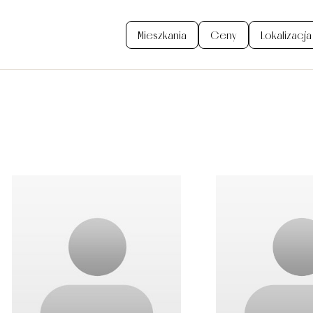
Mieszkania
Ceny
Lokalizacja
Mieszkania
Wykończ
Garaże
Aktualno
Lokalizacja
Finansow
Ceny
Promocj