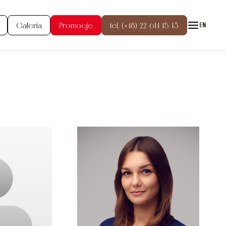
Galeria
Promocje
tel. (+48) 22 614 15 13
EN
enia
Galeria
ści
Grupa ATAL
anie
Kontakt
e