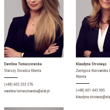
Ewelina Tomaszewska
Klaudyna Stroiwąs
Starszy Doradca Klienta
Zastępca Kierownika D
Klienta
(+48) 603 253 276
(+48) 601 443 995
ewelina.tomaszewska@atal.pl
klaudyna.stroiwas@atal