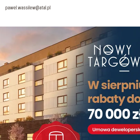
pawel.wassilew@atal.pl
E-mail